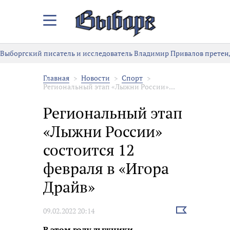
Закрыть/
Открыть
меню
Выборгский писатель и исследователь Владимир Привалов претен
Главная
Новости
Спорт
Региональный этап «Лыжни России»...
Региональный этап
«Лыжни России»
состоится 12
февраля в «Игора
Драйв»
Выбрать
09.02.2022 20:14
новость
В этом году лыжники