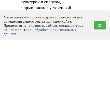
культурой и спортом,
формирование устойчивой
привычки к здоровому образу
Мы используем cookies и другие технологии для
жизни. Кроме того, турнир помогает
улучшения вашего опыта на нашем сайте.
раскрыть одарённых волейболистов
Продолжая использовать сайт, вы соглашаетесь с
OK
нашей политикой
обработки персональных
и даёт им шанс заявить о себе.
данных
.
Мероприятие проводится в рамках
государственной программы «Спорт
России», что подчёркивает его
значимость для развития детского
спорта в регионе.
Юным спортсменам предстояло
продемонстрировать не только
отточенную технику владения
мячом, но и, что ещё важнее,
умение работать в команде. Формат
4х4 требует особой слаженности,
быстрой реакции и