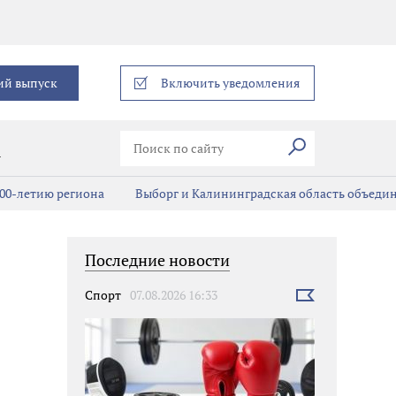
еграм
ий выпуск
Включить уведомления
Искать
В
00-летию региона
Выборг и Калининградская область объедин
Последние новости
Спорт
07.08.2026 16:33
Выбрать
новость