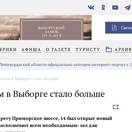
В
Одноклассники
YouTube
Тел
контакте
Свеж
БРИКИ
АФИША
О ГАЗЕТЕ
ТУРИСТУ
АРХИ
 Ленинградской области официально запущен интернет-портал к 1
алом в Выборге стало больше
 в Выборге стало больше
Выбрать
новость
дресу Приморское шоссе, 14 был открыт новый
асполагают всем необходимым: зал для