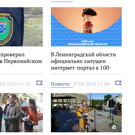
новость
новость
 проверил
В Ленинградской области
 в Первомайском
официально запущен
интернет-портал к 100-
летию региона
Выбрать
Выбрать
Новости
.08.2026 11:26
07.08.2026 11:09
новость
новость