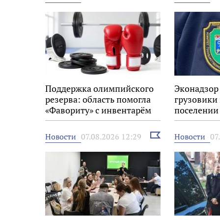
новость
Поддержка олимпийского
Эконадзор
резерва: область помогла
грузовики
«Фавориту» с инвентарём
поселении
Выбрать
Новости
Новости
07.08.2026 12:29
07
новость