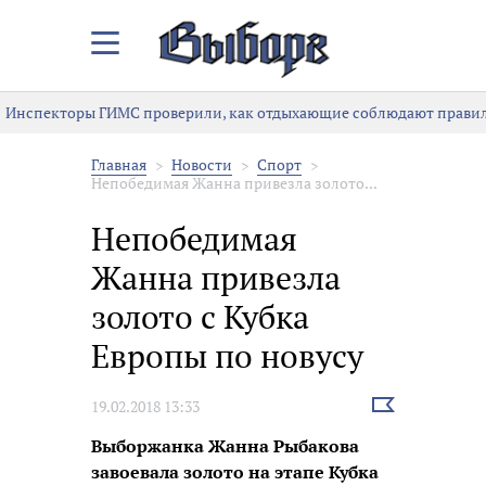
Закрыть/
Открыть
меню
Инспекторы ГИМС проверили, как отдыхающие соблюдают правила
Главная
Новости
Спорт
Непобедимая Жанна привезла золото...
Непобедимая
Жанна привезла
золото с Кубка
Европы по новусу
Выбрать
19.02.2018 13:33
новость
Выборжанка Жанна Рыбакова
завоевала золото на этапе Кубка