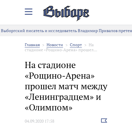
Закрыть/
Открыть
меню
Выборгский писатель и исследователь Владимир Привалов претен
Главная
Новости
Спорт
На
стадионе «Рощино-Арена» прошел...
На стадионе
«Рощино-Арена»
прошел матч между
«Ленинградцем» и
«Олимпом»
Выбрать
04.09.2020 17:58
новость