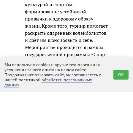
культурой и спортом,
формирование устойчивой
привычки к здоровому образу
жизни. Кроме того, турнир помогает
раскрыть одарённых волейболистов
и даёт им шанс заявить о себе.
Мероприятие проводится в рамках
государственной программы «Спорт
России», что подчёркивает его
Мы используем cookies и другие технологии для
значимость для развития детского
улучшения вашего опыта на нашем сайте.
Продолжая использовать сайт, вы соглашаетесь с
OK
спорта в регионе.
нашей политикой
обработки персональных
данных
.
Юным спортсменам предстояло
продемонстрировать не только
отточенную технику владения
мячом, но и, что ещё важнее,
умение работать в команде. Формат
4х4 требует особой слаженности,
быстрой реакции и