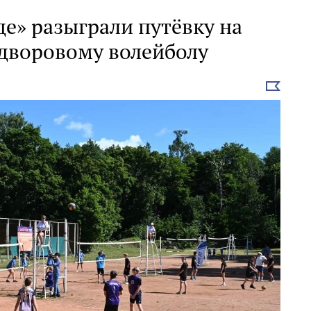
е» разыграли путёвку на
 дворовому волейболу
Выбрать
новость