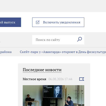
еграм
ий выпуск
Включить уведомления
Искать
В
 района
Скейт-парк у «Авангарда» откроют в День физкульту
Последние новости
Местное время
06.08.2026 17:44
Выбрать
новость