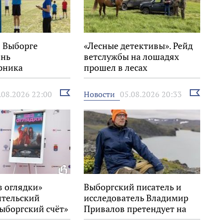
в Выборге
«Лесные детективы». Рейд
ень
ветслужбы на лошадях
рника
прошел в лесах
Выборгского района
Выбрать
Выбрать
Новости
.08.2026 22:00
05.08.2026 20:33
новость
новость
з оглядки»
Выборгский писатель и
ительский
исследователь Владимир
ыборгский счёт»
Привалов претендует на
стивале «Окно в
награду «Знание.Премия»