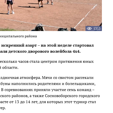
1353
униципального района
искренний азарт – на этой неделе стартовал
ля детского дворового волейбола 4х4.
несколько часов стала центром притяжения юных
 области.
аздничная атмосфера. Мячи со свистом рассекали
рибуны наполнились родителями и болельщиками,
 В соревнованиях приняли участие семь команд –
ского районов, а также Сосновоборского городского
асте от 13 до 14 лет, для которых этот турнир стал
ер.