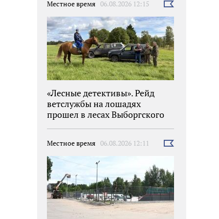
Местное время
06.08.2026 12:15
Выбрать
новость
«Лесные детективы». Рейд
ветслужбы на лошадях
прошел в лесах Выборгского
района
Местное время
06.08.2026 12:11
Выбрать
новость