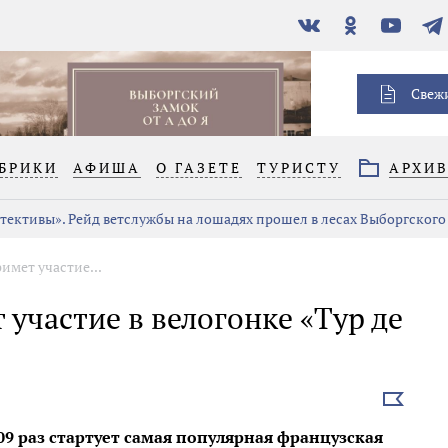
В
Одноклассники
YouTube
Тел
контакте
Свеж
БРИКИ
АФИША
О ГАЗЕТЕ
ТУРИСТУ
АРХИ
тективы». Рейд ветслужбы на лошадях прошел в лесах Выборгского
имет участие...
 участие в велогонке «Тур де
Выбрать
новость
109 раз стартует самая популярная французская