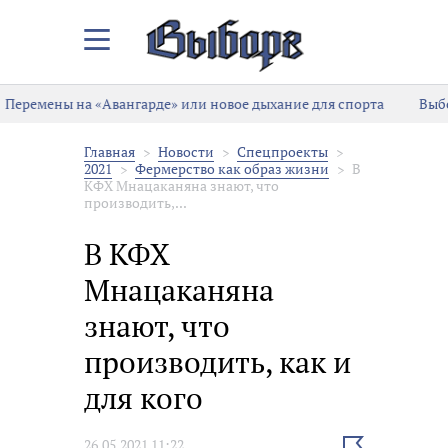
Закрыть/
Открыть
меню
Перемены на «Авангарде» или новое дыхание для спорта
Выбо
Главная
Новости
Спецпроекты
2021
Фермерство как образ жизни
В
КФХ Мнацаканяна знают, что
производить,...
В КФХ
Мнацаканяна
знают, что
производить, как и
для кого
Выбрать
26.05.2021 11:22