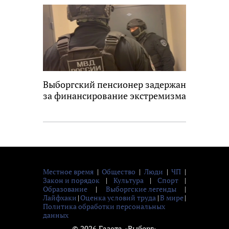
новость
Выборгский пенсионер задержан
за финансирование экстремизма
Местное время
|
Общество
|
Люди
|
ЧП
|
Закон и порядок
|
Культура
|
Спорт
|
Образование
|
Выборгские легенды
|
Лайфхаки
|
Оценка условий труда
|
В мире
|
Политика обработки персональных
данных
© 2026 Газета «Выборг»