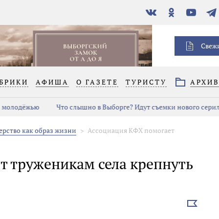
В
Одноклассники
YouTube
Тел
контакте
Свеж
БРИКИ
АФИША
О ГАЗЕТЕ
ТУРИСТУ
АРХИ
с молодёжью
Что слышно в Выборге? Идут съемки нового серил
рство как образ жизни
Ассоциация КФХ помогает
т труженикам села крепнуть
Выбрать
новость