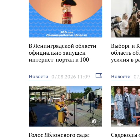
В Ленинградской области
Выборг и 
официально запущен
область о
интернет-портал к 100-
усилия в р
летию региона
молодёжь
Выбрать
Новости
Новости
07.08.2026 11:09
07
новость
Голос Яблоневого сада:
Садоводы 