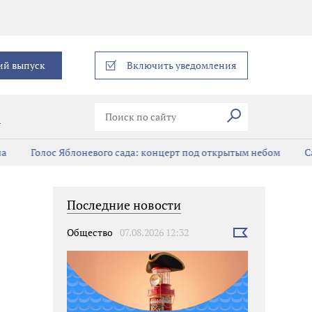
еграм
ий выпуск
Включить уведомления
Искать
В
а
Голос Яблоневого сада: концерт под открытым небом
Са
Последние новости
Общество
07.08.2026 12:32
Выбрать
новость