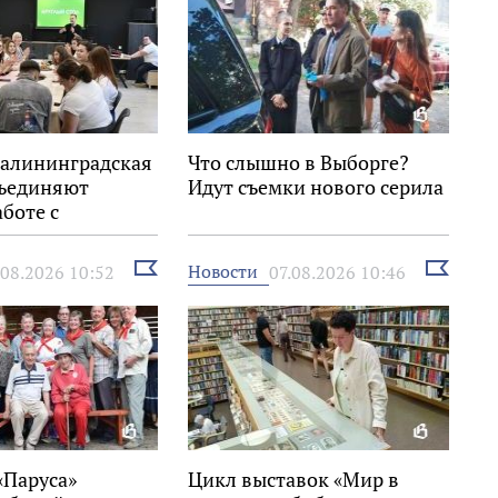
Калининградская
Что слышно в Выборге?
бъединяют
Идут съемки нового серила
аботе с
ю
Выбрать
Выбрать
Новости
.08.2026 10:52
07.08.2026 10:46
новость
новость
«Паруса»
Цикл выставок «Мир в