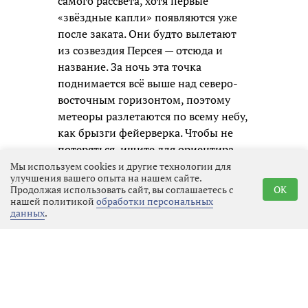
самого рассвета, хотя первые
«звёздные капли» появляются уже
после заката. Они будто вылетают
из созвездия Персея — отсюда и
название. За ночь эта точка
поднимается всё выше над северо-
восточным горизонтом, поэтому
метеоры разлетаются по всему небу,
как брызги фейерверка. Чтобы не
потеряться, ищите для ориентира
Персея, Кассиопею и яркую звезду
Мы используем cookies и другие технологии для
улучшения вашего опыта на нашем сайте.
Капеллу — они будут вашими
Продолжая использовать сайт, вы соглашаетесь с
OK
надёжными маяками.
нашей политикой
обработки персональных
данных
.
В этом году нам особенно повезло: в
ночь пика Луна будет совсем
новенькой, почти невидимой, и не
засветит небо своим боковым
светом. Поэтому «звёздный дождь»