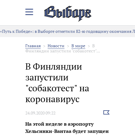
Закрыть/
Открыть
меню
«Путь к Победе»: в Выборге отметили 82-ю годовщину окончания 
Главная
Новости
В мире
В
Финляндии запустили "собакотест"...
В Финляндии
запустили
"собакотест" на
коронавирус
Выбрать
24.09.2020 09:22
новость
На этой неделе в аэропорту
Хельсинки-Вантаа будет запущен