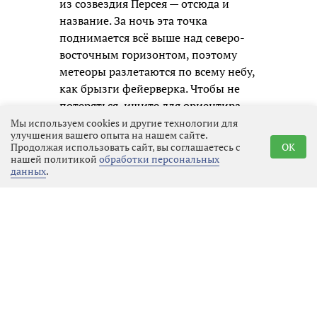
из созвездия Персея — отсюда и
название. За ночь эта точка
поднимается всё выше над северо-
восточным горизонтом, поэтому
метеоры разлетаются по всему небу,
как брызги фейерверка. Чтобы не
потеряться, ищите для ориентира
Персея, Кассиопею и яркую звезду
Мы используем cookies и другие технологии для
улучшения вашего опыта на нашем сайте.
Капеллу — они будут вашими
Продолжая использовать сайт, вы соглашаетесь с
OK
надёжными маяками.
нашей политикой
обработки персональных
данных
.
В этом году нам особенно повезло: в
ночь пика Луна будет совсем
новенькой, почти невидимой, и не
засветит небо своим боковым
светом. Поэтому «звёздный дождь»
получится чистым и насыщенным. И
это ещё не всё! Перед рассветом
можно устроить дополнительную