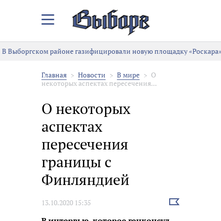
Закрыть/
Открыть
меню
В Выборгском районе газифицировали новую площадку «Роскара»
Главная
Новости
В мире
О
некоторых аспектах пересечения...
О некоторых
аспектах
пересечения
границы с
Финляндией
Выбрать
13.10.2020 15:35
новость
В интервью, которое генконсул