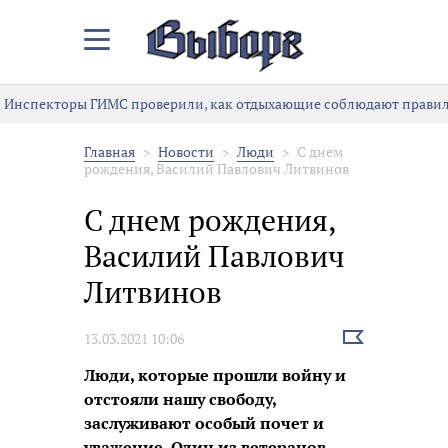
Закрыть/
Открыть
меню
Инспекторы ГИМС проверили, как отдыхающие соблюдают правила
Главная
Новости
Люди
С днем
рождения, Василий Павлович Литвинов
С днем рождения,
Василий Павлович
Литвинов
Выбрать
13.03.2021 10:06
новость
Люди, которые прошли войну и
отстояли нашу свободу,
заслуживают особый почет и
уважение. Один из ветеранов