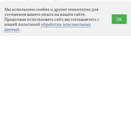
Глава региона также объявил о
Мы используем cookies и другие технологии для
улучшения вашего опыта на нашем сайте.
заключении первых партнёрских
Продолжая использовать сайт, вы соглашаетесь с
OK
соглашений с восемью компаниями,
нашей политикой
обработки персональных
данных
.
среди которых «Коммерсантъ»,
«Теремок», «Апатит», «Филип
Моррис Ижора», «Воздушные Ворота
Северной Столицы», «Приматек»,
«Каппа Рус» и «Супервэйв групп». В
сотрудничестве с ними
запланированы регата с парусами
Билибина, дегустации выборгского
кренделя и копорского чая,
строительство и ремонт социальных
объектов, детские картонные
лабиринты и фотовыставки.
Празднование 100-летия
Ленинградской области продлится