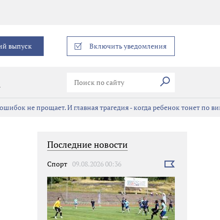
еграм
ий выпуск
Включить уведомления
Искать
В
ошибок не прощает. И главная трагедия - когда ребенок тонет по в
Последние новости
Спорт
09.08.2026 00:36
Выбрать
новость