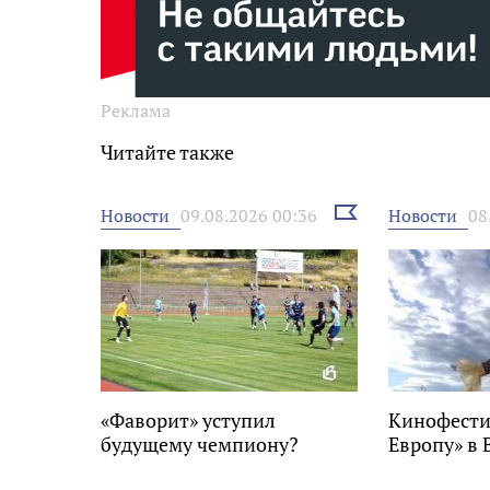
Реклама
Читайте также
Выбрать
Новости
Новости
09.08.2026 00:36
08
новость
«Фаворит» уступил
Кинофести
будущему чемпиону?
Европу» в 