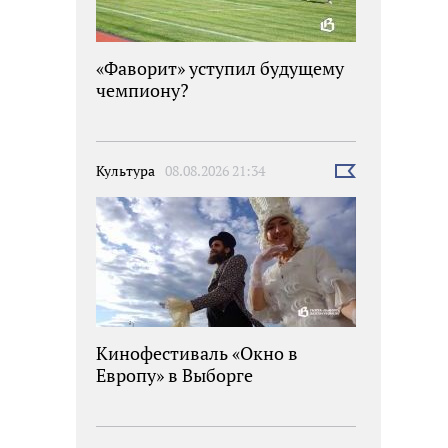
«Фаворит» уступил будущему
чемпиону?
Культура
08.08.2026 21:34
Выбрать
новость
Кинофестиваль «Окно в
Европу» в Выборге