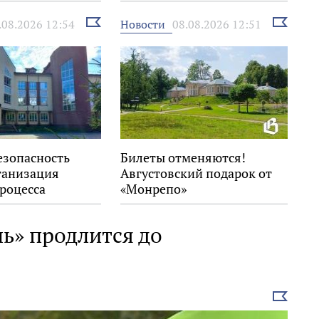
правила на воде
Выбрать
Выбрать
Новости
.08.2026 12:54
08.08.2026 12:51
новость
новость
езопасность
Билеты отменяются!
ганизация
Августовский подарок от
роцесса
«Монрепо»
ь» продлится до
Выбрать
новость