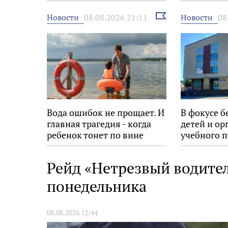
Выбрать
Новости
Новости
08.08.2026 21:11
08
новость
Вода ошибок не прощает. И
В фокусе б
главная трагедия - когда
детей и ор
ребенок тонет по вине
учебного п
взрослых
Рейд «Нетрезвый водител
понедельника
08.08.2026 12:44