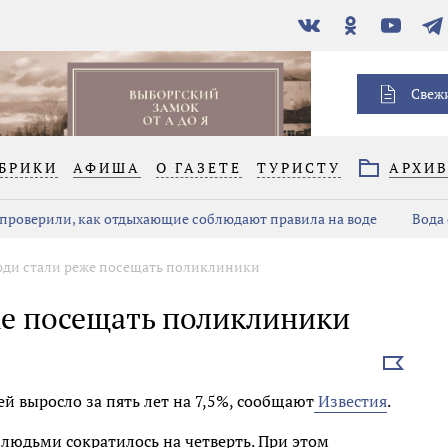
В
Одноклассники
YouTube
Тел
контакте
Свеж
БРИКИ
АФИША
О ГАЗЕТЕ
ТУРИСТУ
АРХИ
проверили, как отдыхающие соблюдают правила на воде
Вода 
ди стали реже посещать поликлиники
е посещать поликлиники
Выбрать
новость
 выросло за пять лет на 7,5%, сообщают
Известия
.
юдьми сократилось на четверть. При этом