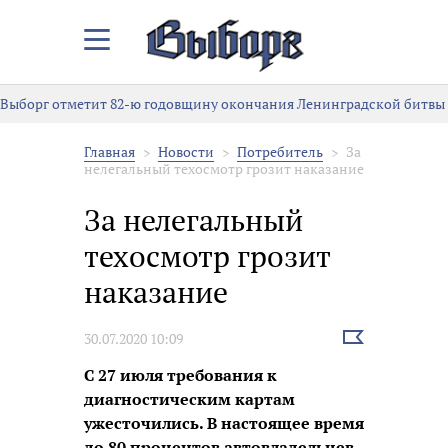
Закрыть/
Открыть
меню
Выборг отметит 82-ю годовщину окончания Ленинградской битвы
Главная
Новости
Потребитель
За
нелегальный техосмотр грозит наказание
За нелегальный
техосмотр грозит
наказание
Выбрать
30.07.2020 10:09
новость
С 27 июля требования к
диагностическим картам
ужесточились. В настоящее время
до 80 процентов автовладельцев