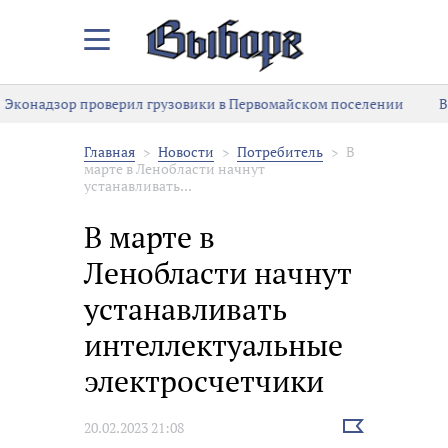
Закрыть/
Открыть
меню
Эконадзор проверил грузовики в Первомайском поселении
В
Главная
Новости
Потребитель
В
марте в Ленобласти начнут
устанавливать...
В марте в
Ленобласти начнут
устанавливать
интеллектуальные
электросчетчики
Выбрать
20.02.2023 21:08
новость