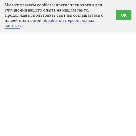
Мы используем cookies и другие технологии для
улучшения вашего опыта на нашем сайте.
Продолжая использовать сайт, вы соглашаетесь с
OK
нашей политикой
обработки персональных
данных
.
Выборгский пенсионер задержан
за финансирование экстремизма
Местное время
06.08.2026 17:44
Выбрать
новость
Советская кинофантастика и её