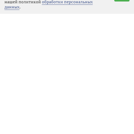
нашей политикой
обработки персональных
данных
.
В Выборге оживают куклы:
фестиваль «Кукловорот»
собирает друзей в сентябре
ЖКХ
09.08.2026 17:48
Выбрать
новость
В Выборге завершили
техническое обновление
межквартальной котельной