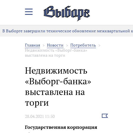
Закрыть/
Открыть
меню
В Выборге завершили техническое обновление межквартальной к
Главная
Новости
Потребитель
Недвижимость «Выборг-банка»
выставлена на торги
Недвижимость
«Выборг-банка»
выставлена на
торги
Выбрать
28.04.2021 11:50
новость
Государственная корпорация