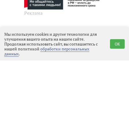
Реклама
Последние новости
Мы используем cookies и другие технологии для
улучшения вашего опыта на нашем сайте.
Продолжая использовать сайт, вы соглашаетесь с
OK
Культура
08.08.2026 21:34
Выбрать
нашей политикой
обработки персональных
новость
данных
.
Кинофестиваль «Окно в Европу»
в Выборге
Закон и порядок
08.08.2026 21:14
Выбрать