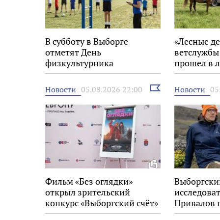
В субботу в Выборге
«Лесные де
отметят День
ветслужбы
физкультурника
прошел в л
Выборгско
Выбрать
Новости
Новости
05.08.2026 22:00
05
новость
Фильм «Без оглядки»
Выборгски
открыл зрительский
исследова
конкурс «Выборгский счёт»
Привалов 
на 34-м фестивале «Окно в
награду «