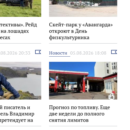
тективы». Рейд
Скейт-парк у «Авангарда»
 на лошадях
откроют в День
есах
физкультурника
го района
Выбрать
Выбрать
Новости
.08.2026 20:33
05.08.2026 18:08
новость
новость
й писатель и
Прогноз по топливу. Еще
тель Владимир
две недели до полного
претендует на
снятия лимитов
Знание.Премия»