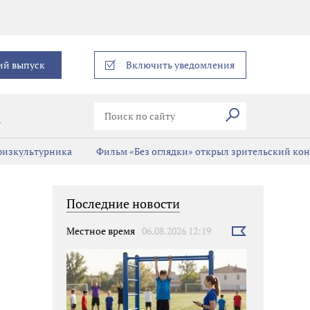
еграм
ий выпуск
Включить уведомления
Искать
В
 физкультурника
Фильм «Без оглядки» открыл зрительский кон
Последние новости
Местное время
06.08.2026 12:19
Выбрать
новость