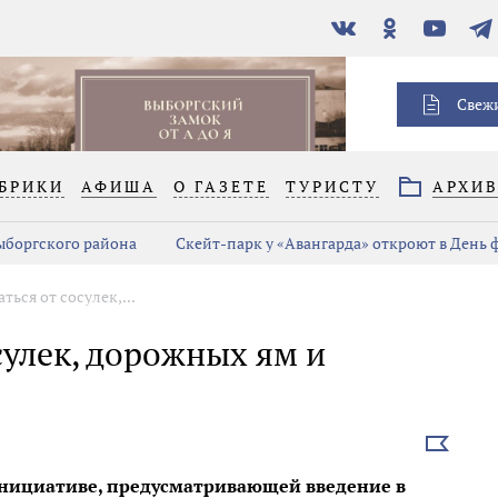
В
Одноклассники
YouTube
Тел
контакте
Свеж
БРИКИ
АФИША
О ГАЗЕТЕ
ТУРИСТУ
АРХИ
Выборгского района
Скейт-парк у «Авангарда» откроют в День
ться от сосулек,...
сулек, дорожных ям и
Выбрать
новость
инициативе, предусматривающей введение в