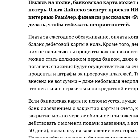
Пылясь на полке, банковская карта може
потерь. Ольга Дайнеко эксперт проекта 
интервью Рамблер.финансы рассказали «Ра
делать, чтобы избежать неприятностей.
Плата за ежегодное обслуживание, оплата ког
баланс дебетовой карты в ноль. Кроме того, д
них не начисляются проценты как на накопите
можно стать должником перед банком, даже е
погашен: списания будут осуществляться за сч
проценты и штрафы за просрочку платежей. Та
внесена не вся сумма – даже небольшая недоп
что негативно отразится и на кредитной исто
Если банковская карта не используется, лучше
банк с заявлением о закрытии карты и счета, 
закрытие можно через мобильное приложение 
действовать с момента подачи заявления, а вот
30 дней), поскольку на завершение некоторых
Плата за обслуживание и банковские сервисы в