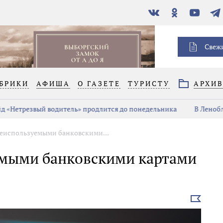
В
Одноклассники
YouTube
Тел
контакте
Свеж
БРИКИ
АФИША
О ГАЗЕТЕ
ТУРИСТУ
АРХИ
 «Нетрезвый водитель» продлится до понедельника
В Ленобла
 неиспользуемыми банковскими...
уемыми банковскими картами
Выбрать
новость