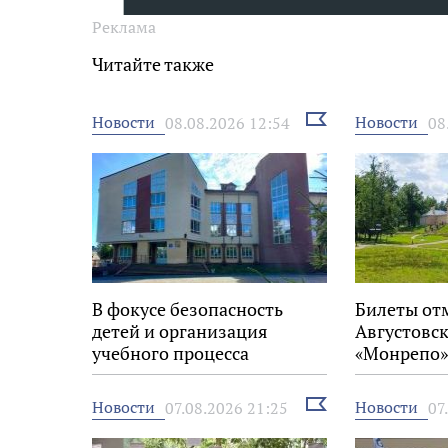
Реклама
Читайте также
Выбрать
Новости
Новости
08.08.2026 12:54
08
новость
В фокусе безопасность
Билеты от
детей и организация
Августовск
учебного процесса
«Монрепо»
Выбрать
Новости
Новости
07.08.2026 21:25
07
новость