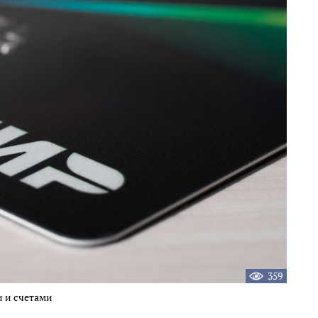
359
 и счетами