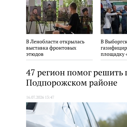
В Ленобласти открылась
В Выборгс
выставка фронтовых
газифицир
этюдов
площадку 
47 регион помог решить 
Подпорожском районе
16.07.2026 13:47