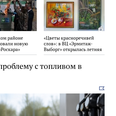
ком районе
«Цветы красноречивей
овали новую
слов»: в ВЦ «Эрмитаж-
«Роскара»
Выборг» открылась летняя
выставка
проблему с топливом в
Выбрать
новость