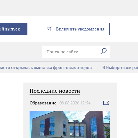
еграм
ий выпуск
Включить уведомления
Искать
В
сти открылась выставка фронтовых этюдов
В Выборгском рай
Последние новости
Образование
08.08.2026 12:54
Выбрать
новость