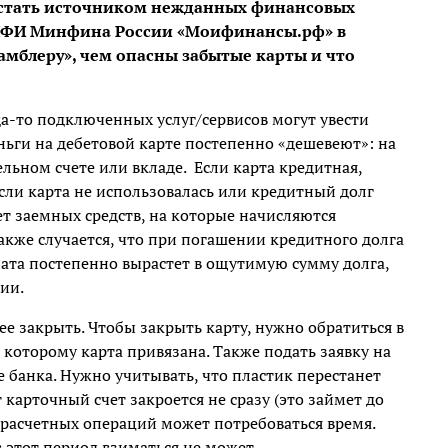
т стать источником нежданных финансовых
НИФИ Минфина России «Моифинансы.рф» в
мблеру», чем опасны забытые карты и что
да-то подключенных услуг/сервисов могут увести
еньги на дебетовой карте постепенно «дешевеют»: на
льном счете или вкладе. Если карта кредитная,
сли карта не использовалась или кредитный долг
ет заемных средств, на которые начисляются
кже случается, что при погашении кредитного долга
лата постепенно вырастет в ощутимую сумму долга,
рии.
 ее закрыть. Чтобы закрыть карту, нужно обратиться в
к которому карта привязана. Также подать заявку на
банка. Нужно учитывать, что пластик перестанет
 карточный счет закроется не сразу (это займет до
 расчетных операций может потребоваться время.
 этот период взиматься не может.