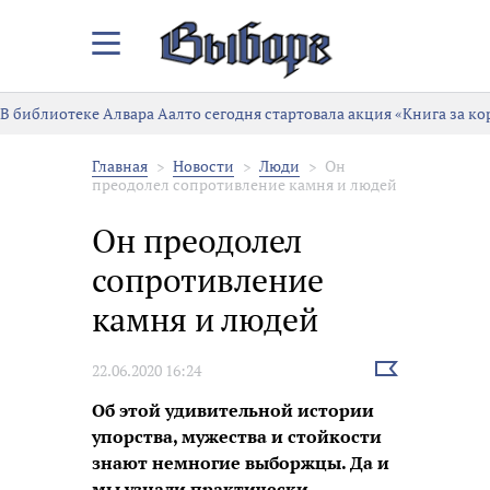
Закрыть/
Открыть
меню
отеке Алвара Аалто сегодня стартовала акция «Книга за корм»
Главная
Новости
Люди
Он
преодолел сопротивление камня и людей
Он преодолел
сопротивление
камня и людей
Выбрать
22.06.2020 16:24
новость
Об этой удивительной истории
упорства, мужества и стойкости
знают немногие выборжцы. Да и
мы узнали практически