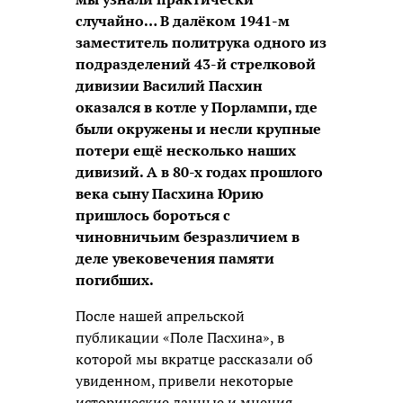
случайно… В далёком 1941-м
заместитель политрука одного из
подразделений 43-й стрелковой
дивизии Василий Пасхин
оказался в котле у Порлампи, где
были окружены и несли крупные
потери ещё несколько наших
дивизий. А в 80-х годах прошлого
века сыну Пасхина Юрию
пришлось бороться с
чиновничьим безразличием в
деле увековечения памяти
погибших.
После нашей апрельской
публикации «Поле Пасхина», в
которой мы вкратце рассказали об
увиденном, привели некоторые
исторические данные и мнения