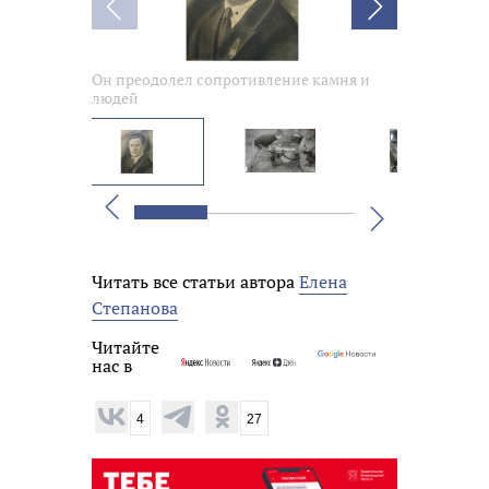
Он преодолел сопротивление камня и
Он преодоле
людей
людей
Вперед
Назад
Читать все статьи автора
Елена
Степанова
Читайте
нас в
4
27