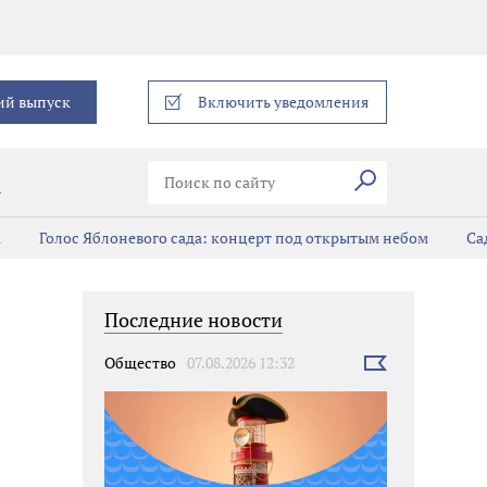
еграм
ий выпуск
Включить уведомления
Искать
В
а
Голос Яблоневого сада: концерт под открытым небом
Са
Последние новости
Общество
07.08.2026 12:32
Выбрать
новость