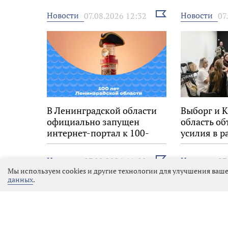
Выбрать
Новости
Новости
07.08.2026 12:32
07
новость
В Ленинградской области
Выборг и 
официально запущен
область о
интернет-портал к 100-
усилия в р
летию региона
молодёжь
Выбрать
Новости
Новости
07.08.2026 11:09
07
новость
Мы используем cookies и другие технологии для улучшения ваше
данных
.