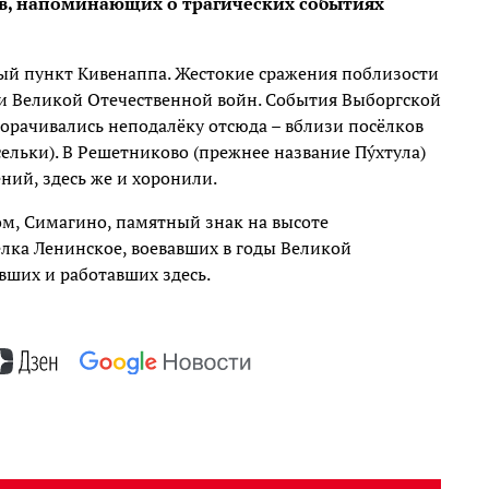
в, напоминающих о трагических событиях
ый пункт Кивенаппа. Жестокие сражения поблизости
 и Великой Отечественной войн. События Выборгской
орачивались неподалёку отсюда – вблизи посёлков
льки). В Решетниково (прежнее название Пу́хтула)
ний, здесь же и хоронили.
ом, Симагино, памятный знак на высоте
лка Ленинское, воевавших в годы Великой
вших и работавших здесь.