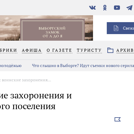
В
Одноклассники
YouTube
Тел
контакте
Свеж
БРИКИ
АФИША
О ГАЗЕТЕ
ТУРИСТУ
АРХИ
 молодёжью
Что слышно в Выборге? Идут съемки нового серил
 воинские захоронения...
ие захоронения и
го поселения
Выбрать
новость