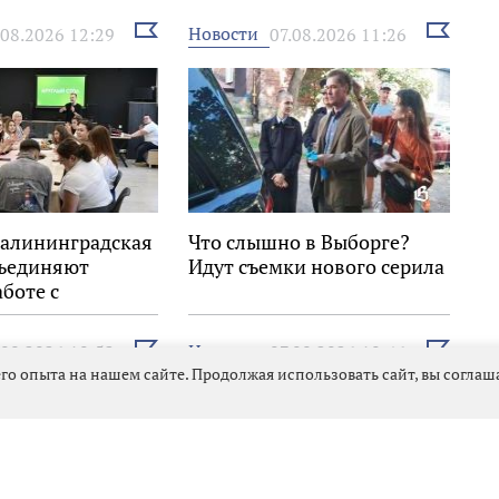
Выбрать
Выбрать
Новости
.08.2026 12:29
07.08.2026 11:26
новость
новость
Калининградская
Что слышно в Выборге?
бъединяют
Идут съемки нового серила
аботе с
ю
Выбрать
Выбрать
Новости
.08.2026 10:52
07.08.2026 10:46
новость
новость
го опыта на нашем сайте. Продолжая использовать сайт, вы согла