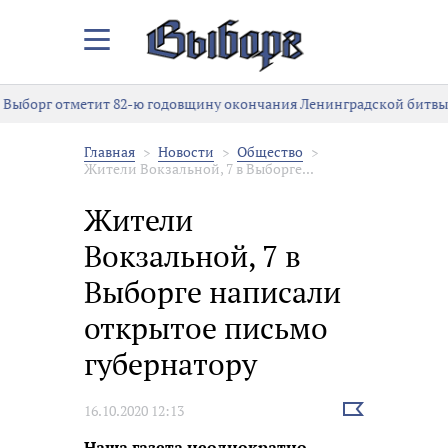
Закрыть/
Открыть
меню
Выборг отметит 82-ю годовщину окончания Ленинградской битвы
Главная
Новости
Общество
Жители Вокзальной, 7 в Выборге...
Жители
Вокзальной, 7 в
Выборге написали
открытое письмо
губернатору
Выбрать
16.10.2020 12:13
новость
Наша газета неоднократно