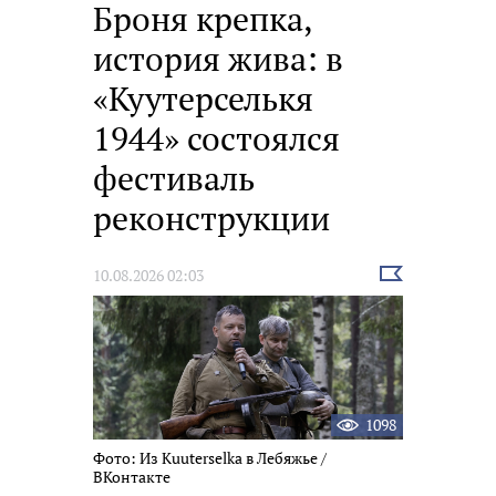
Броня крепка,
история жива: в
«Куутерселькя
1944» состоялся
фестиваль
реконструкции
Выбрать
10.08.2026 02:03
новость
1098
Фото: Из Kuuterselka в Лебяжье /
ВКонтакте