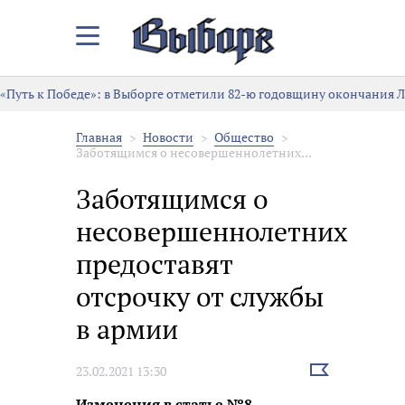
Закрыть/
Открыть
меню
«Путь к Победе»: в Выборге отметили 82-ю годовщину окончания 
Главная
Новости
Общество
Заботящимся о несовершеннолетних...
Заботящимся о
несовершеннолетних
предоставят
отсрочку от службы
в армии
Выбрать
23.02.2021 13:30
новость
Изменения в статье №8