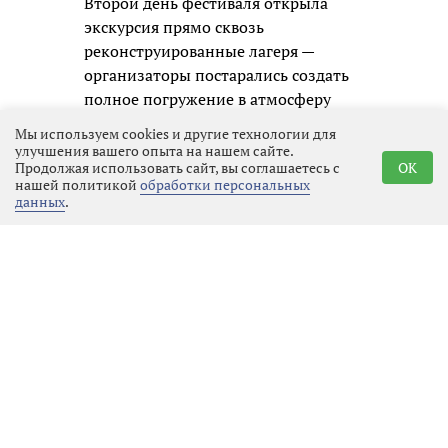
Второй день фестиваля открыла
экскурсия прямо сквозь
реконструированные лагеря —
организаторы постарались создать
полное погружение в атмосферу
июня 1944 года. А главное событие
Мы используем cookies и другие технологии для
воскресного дня — военно-
улучшения вашего опыта на нашем сайте.
Продолжая использовать сайт, вы соглашаетесь с
OK
историческая реконструкция,
нашей политикой
обработки персональных
перенесшая
зрителей в эпицентр
данных
.
знаменитого сражения
красноармейцев с финскими
войсками.
Историческая справка:
Битва при Куутерселькя — одно из
ключевых сражений Выборгско-
Петрозаводской операции. В июне
1944 года именно здесь советские
войска прорвали мощную финскую