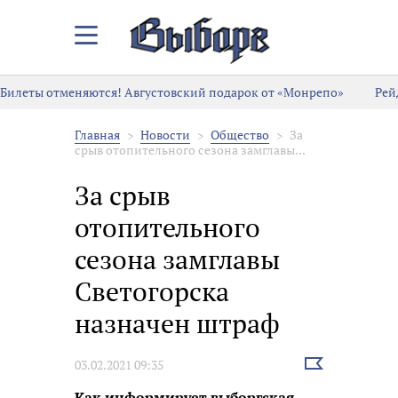
Закрыть/
Открыть
меню
Билеты отменяются! Августовский подарок от «Монрепо»
Рей
Главная
Новости
Общество
За
срыв отопительного сезона замглавы...
За срыв
отопительного
сезона замглавы
Светогорска
назначен штраф
Выбрать
03.02.2021 09:35
новость
Как информирует выборгская