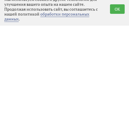
улучшения вашего опыта на нашем сайте.
память о нашем времени для
Продолжая использовать сайт, вы соглашаетесь с
OK
будущих поколений.
нашей политикой
обработки персональных
данных
.
Реклама
Последние новости
Образование
08.08.2026 12:54
Выбрать
новость