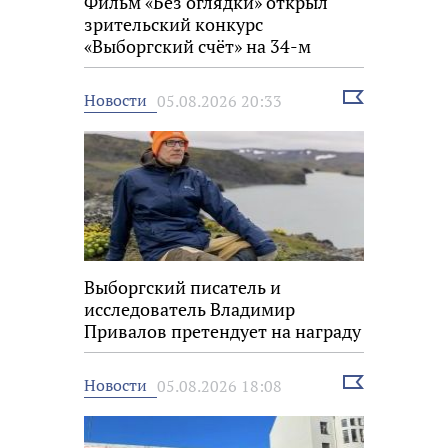
Фильм «Без оглядки» открыл
зрительский конкурс
«Выборгский счёт» на 34-м
фестивале «Окно в Европу»
Выбрать
Новости
05.08.2026 20:33
новость
Выборгский писатель и
исследователь Владимир
Привалов претендует на награду
«Знание.Премия»
Выбрать
Новости
05.08.2026 18:08
новость