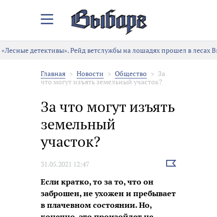
Закрыть/
Открыть
меню
«Лесные детективы». Рейд ветслужбы на лошадях прошел в лесах 
Главная
Новости
Общество
За
что могут изъять земельный участок?
За что могут изъять
земельный
участок?
Выбрать
31.05.2021 12:47
новость
Если кратко, то за то, что он
заброшен, не ухожен и пребывает
в плачевном состоянии. Но,
конечно, это произойдет не