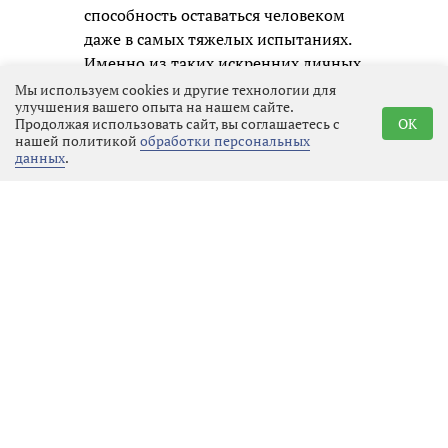
способность оставаться человеком
даже в самых тяжелых испытаниях.
Именно из таких искренних личных
образов и складывается честная
Мы используем cookies и другие технологии для
улучшения вашего опыта на нашем сайте.
память о нашем времени для
Продолжая использовать сайт, вы соглашаетесь с
OK
будущих поколений.
нашей политикой
обработки персональных
данных
.
Реклама
Последние новости
Спорт
09.08.2026 00:36
Выбрать