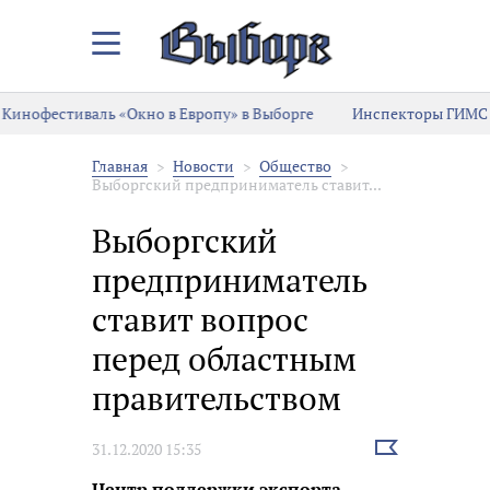
Закрыть/
Открыть
меню
Кинофестиваль «Окно в Европу» в Выборге
Инспекторы ГИМС 
Главная
Новости
Общество
Выборгский предприниматель ставит...
Выборгский
предприниматель
ставит вопрос
перед областным
правительством
Выбрать
31.12.2020 15:35
новость
Центр поддержки экспорта