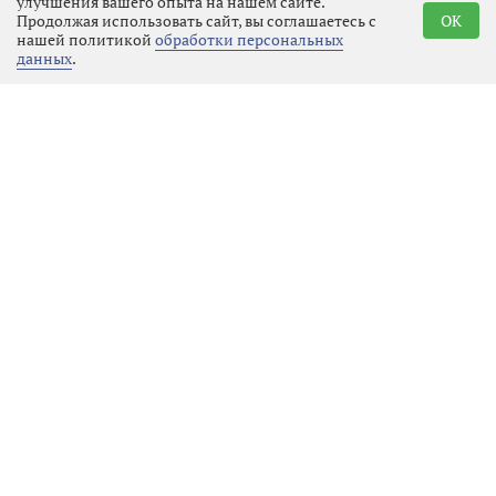
улучшения вашего опыта на нашем сайте.
Продолжая использовать сайт, вы соглашаетесь с
OK
Моррис Ижора», «Воздушные Ворота
нашей политикой
обработки персональных
Северной Столицы», «Приматек»,
данных
.
«Каппа Рус» и «Супервэйв групп». В
сотрудничестве с ними
запланированы регата с парусами
Билибина, дегустации выборгского
кренделя и копорского чая,
строительство и ремонт социальных
объектов, детские картонные
лабиринты и фотовыставки.
Празднование 100-летия
Ленинградской области продлится
весь 2027 год. Ознакомиться с
афишей событий и оставить свой
след в истории региона можно на
официальном портале lenobl100.ru.