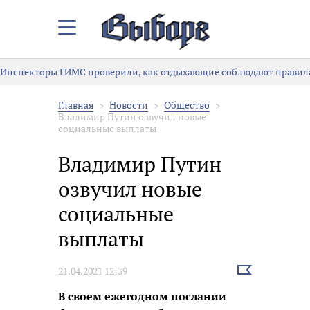
Закрыть/
Открыть
меню
Инспекторы ГИМС проверили, как отдыхающие соблюдают правила
Главная
Новости
Общество
Владимир Путин озвучил новые
социальные выплаты
Владимир Путин
озвучил новые
социальные
выплаты
Выбрать
21.04.2021 12:39
новость
В своем ежегодном послании