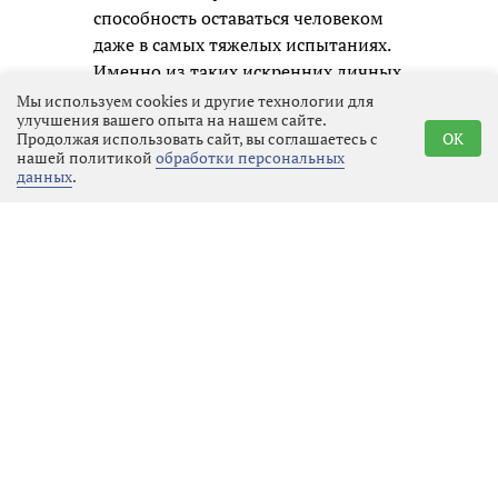
способность оставаться человеком
даже в самых тяжелых испытаниях.
Именно из таких искренних личных
образов и складывается честная
Мы используем cookies и другие технологии для
улучшения вашего опыта на нашем сайте.
память о нашем времени для
Продолжая использовать сайт, вы соглашаетесь с
OK
будущих поколений.
нашей политикой
обработки персональных
данных
.
Реклама
Последние новости
Культура
08.08.2026 21:34