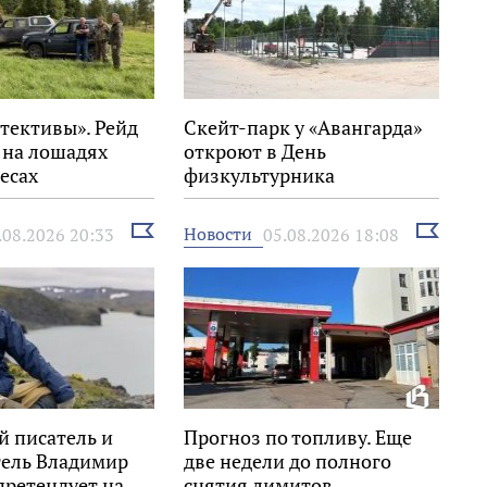
тективы». Рейд
Скейт-парк у «Авангарда»
 на лошадях
откроют в День
есах
физкультурника
го района
Выбрать
Выбрать
Новости
.08.2026 20:33
05.08.2026 18:08
новость
новость
й писатель и
Прогноз по топливу. Еще
тель Владимир
две недели до полного
претендует на
снятия лимитов