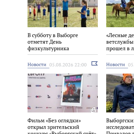
В субботу в Выборге
«Лесные де
отметят День
ветслужбы
физкультурника
прошел в л
Выборгско
Выбрать
Новости
Новости
05.08.2026 22:00
05
новость
Фильм «Без оглядки»
Выборгски
открыл зрительский
исследова
конкурс «Выборгский счёт»
Привалов 