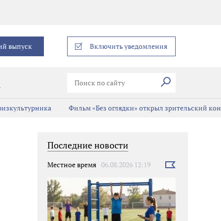
еграм
ий выпуск
Включить уведомления
Искать
В
 физкультурника
Фильм «Без оглядки» открыл зрительский кон
Последние новости
Местное время
06.08.2026 12:19
Выбрать
новость