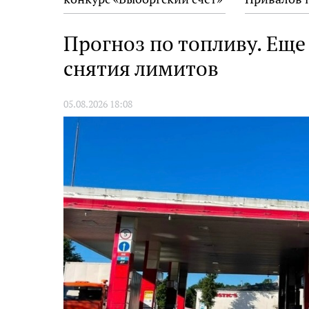
на 34-м фестивале «Окно в
награду «
Европу»
Прогноз по топливу. Еще
снятия лимитов
05.08.2026 18:08