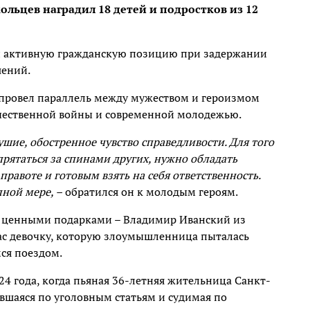
льцев наградил 18 детей и подростков из 12
 и активную гражданскую позицию при задержании
шений.
 провел параллель между мужеством и героизмом
чественной войны и современной молодежью.
шие, обостренное чувство справедливости. Для того
прятаться за спинами других, нужно обладать
равоте и готовым взять на себя ответственность.
лной мере, –
обратился он к молодым героям.
 ценными подарками – Владимир Иванский из
пас девочку, которую злоумышленница пыталась
ся поездом.
4 года, когда пьяная 36-летняя жительница Санкт-
вшаяся по уголовным статьям и судимая по