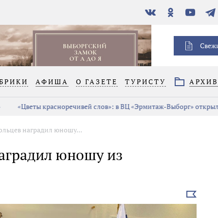
В
Одноклассники
YouTube
Тел
контакте
Свеж
БРИКИ
АФИША
О ГАЗЕТЕ
ТУРИСТУ
АРХИ
«Цветы красноречивей слов»: в ВЦ «Эрмитаж-Выборг» открыла
льцев наградил юношу...
аградил юношу из
Выбрать
новость