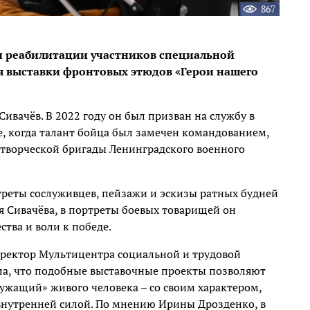
867
и реабилитации участников специальной
я выставки фронтовых этюдов «Герои нашего
вачёв. В 2022 году он был призван на службу в
, когда талант бойца был замечен командованием,
 творческой бригады Ленинградского военного
треты сослуживцев, пейзажи и эскизы ратных будней
я Сивачёва, в портреты боевых товарищей он
тва и воли к победе.
иректор Мультицентра социальной и трудовой
ла, что подобные выставочные проекты позволяют
ужащий» живого человека – со своим характером,
внутренней силой. По мнению Ирины Дрозденко, в