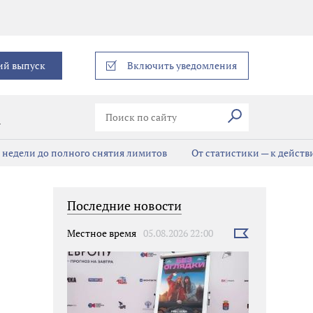
еграм
ий выпуск
Включить уведомления
Искать
В
е недели до полного снятия лимитов
От статистики — к дейст
Последние новости
Местное время
05.08.2026 22:00
Выбрать
новость