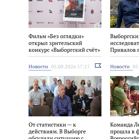
Фильм «Без оглядки»
Выборгски
открыл зрительский
исследова
конкурс «Выборгский счёт»
Привалов 
на 34-м фестивале «Окно в
награду «
Европу»
Выбрать
Новости
Новости
05.08.2026 17:17
05
новость
От статистики — к
Команда Л
действиям. В Выборге
прошла в 
обсудили ситуацию с
Всероссийс