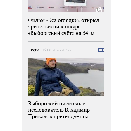
Фильм «Без оглядки» открыл
зрительский конкурс
«Выборгский счёт» на 34-м
фестивале «Окно в Европу»
Люди
05.08.2026 20:33
Выбрать
новость
Выборгский писатель и
исследователь Владимир
Привалов претендует на
награду «Знание.Премия»