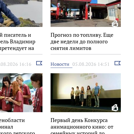
й писатель и
Прогноз по топливу. Еще
тель Владимир
две недели до полного
претендует на
снятия лимитов
Знание.Премия»
Выбрать
Выбрать
Новости
.08.2026 16:16
05.08.2026 14:51
новость
новость
енобласти
Первый день Конкурса
финал
анимационного кино: от
кого детского
семейных историй до