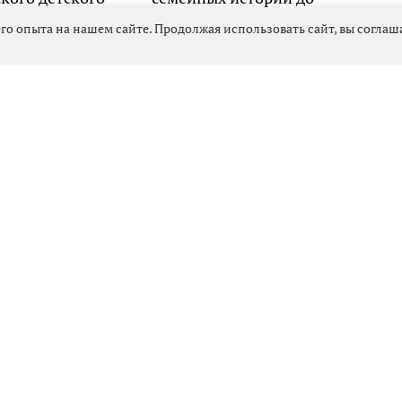
ского форума
взрослых размышлений
го опыта на нашем сайте. Продолжая использовать сайт, вы согла
 две недели до полного
Выбрать
новость