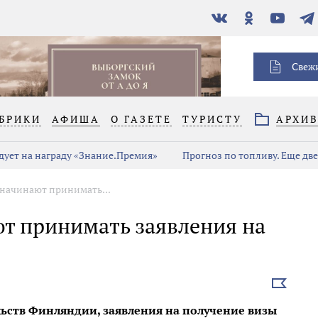
В
Одноклассники
YouTube
Тел
контакте
Свеж
БРИКИ
АФИША
О ГАЗЕТЕ
ТУРИСТУ
АРХИ
дует на награду «Знание.Премия»
Прогноз по топливу. Еще дв
начинают принимать...
т принимать заявления на
Выбрать
новость
льств Финляндии, заявления на получение визы