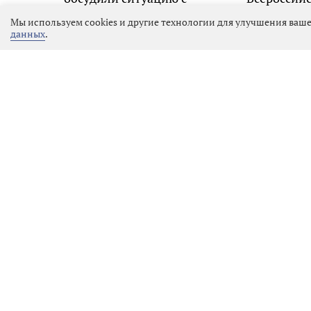
пожарами в
экологиче
Мы используем cookies и другие технологии для улучшения ваше
муниципалитетах
данных
.
Прогноз по топливу. Еще
снятия лимитов
05.08.2026 18:08