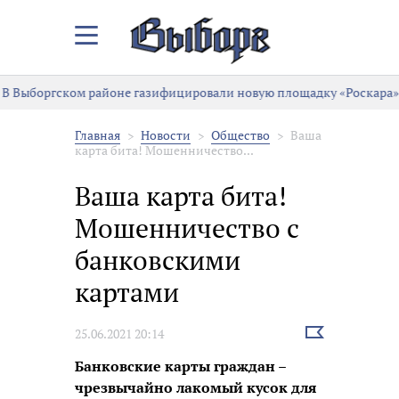
Закрыть/
Открыть
меню
В Выборгском районе газифицировали новую площадку «Роскара»
Главная
Новости
Общество
Ваша
карта бита! Мошенничество...
Ваша карта бита!
Мошенничество с
банковскими
картами
Выбрать
25.06.2021 20:14
новость
Банковские карты граждан –
чрезвычайно лакомый кусок для