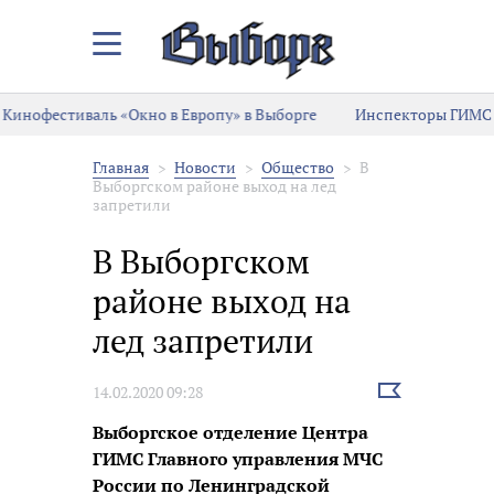
Закрыть/
Открыть
меню
Кинофестиваль «Окно в Европу» в Выборге
Инспекторы ГИМС 
Главная
Новости
Общество
В
Выборгском районе выход на лед
запретили
В Выборгском
районе выход на
лед запретили
Выбрать
14.02.2020 09:28
новость
Выборгское отделение Центра
ГИМС Главного управления МЧС
России по Ленинградской