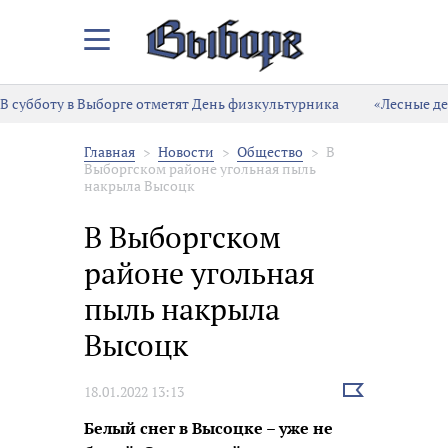
Закрыть/
Открыть
меню
В субботу в Выборге отметят День физкультурника
«Лесные де
Главная
Новости
Общество
В
Выборгском районе угольная пыль
накрыла Высоцк
В Выборгском
районе угольная
пыль накрыла
Высоцк
Выбрать
18.01.2022 13:13
новость
Белый снег в Высоцке – уже не