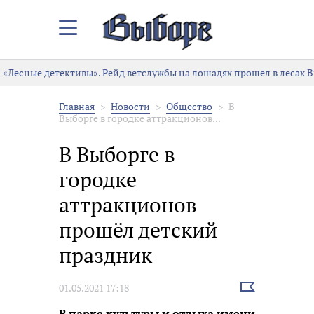
Закрыть/
Открыть
меню
«Лесные детективы». Рейд ветслужбы на лошадях прошел в лесах 
Главная
Новости
Общество
В
Выборге в городке аттракционов...
В Выборге в
городке
аттракционов
прошёл детский
праздник
Выбрать
01.05.2021 17:18
новость
В парке культуры и отдыха имени