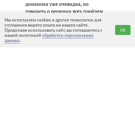
динамика уже очевидна, но
говорить о решении всех проблем
преждевременно.
Мы используем cookies и другие технологии для
улучшения вашего опыта на нашем сайте.
Продолжая использовать сайт, вы соглашаетесь с
OK
нашей политикой
обработки персональных
данных
.
Реклама
Последние новости
Местное время
06.08.2026 17:44
Выбрать
новость