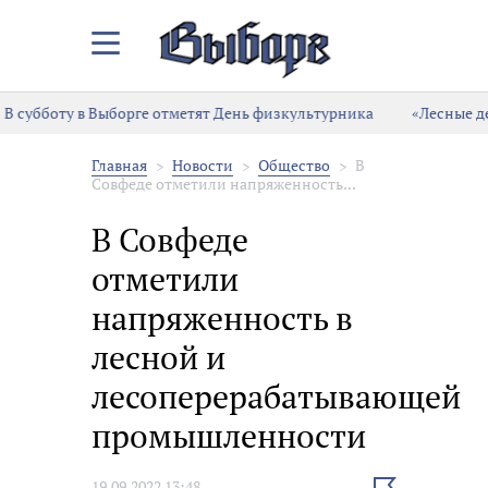
Закрыть/
Открыть
меню
В субботу в Выборге отметят День физкультурника
«Лесные де
Главная
Новости
Общество
В
Совфеде отметили напряженность...
В Совфеде
отметили
напряженность в
лесной и
лесоперерабатывающей
промышленности
Выбрать
19.09.2022 13:48