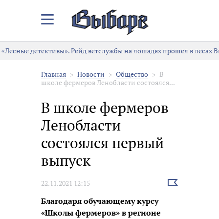
Закрыть/
Открыть
меню
«Лесные детективы». Рейд ветслужбы на лошадях прошел в лесах 
Главная
Новости
Общество
В
школе фермеров Ленобласти состоялся...
В школе фермеров
Ленобласти
состоялся первый
выпуск
Выбрать
22.11.2021 12:15
новость
Благодаря обучающему курсу
«Школы фермеров» в регионе