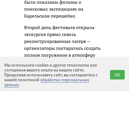
были показаны фильмы о
поисковых экспедициях на
Карельском перешейке.
Второй день фестиваля открыла
экскурсия прямо сквозь
реконструированные лагеря —
организаторы постарались создать
полное погружение в атмосферу
июня 1944 года. А главное событие
Мы используем cookies и другие технологии для
воскресного дня — военно-
улучшения вашего опыта на нашем сайте.
Продолжая использовать сайт, вы соглашаетесь с
OK
историческая реконструкция,
нашей политикой
обработки персональных
перенесшая
зрителей в эпицентр
данных
.
знаменитого сражения
красноармейцев с финскими
войсками.
Историческая справка:
Битва при Куутерселькя — одно из