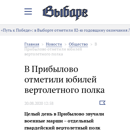
Закрыть/
Открыть
меню
«Путь к Победе»: в Выборге отметили 82-ю годовщину окончания 
Главная
Новости
Общество
В
Прибылово отметили юбилей
вертолетного полка
В Прибылово
отметили юбилей
вертолетного полка
Выбрать
20.08.2020 12:58
новость
Целый день в Прибылово звучали
военные марши – отдельный
гвардейский вертолетный полк