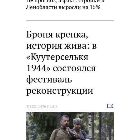
Не прогноз, а факт: стройки в
Ленобласти выросли на 15%
Броня крепка,
история жива: в
«Куутерселькя
1944» состоялся
фестиваль
реконструкции
Выбрать
10.08.2026 02:03
новость