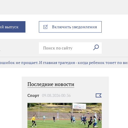
еграм
ий выпуск
Включить уведомления
Искать
В
ошибок не прощает. И главная трагедия - когда ребенок тонет по в
Последние новости
Спорт
09.08.2026 00:36
Выбрать
новость