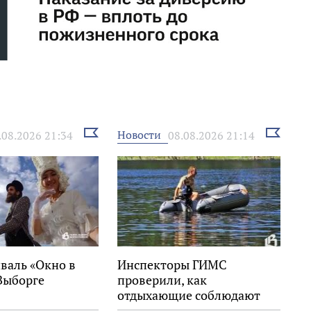
Выбрать
Выбрать
Новости
.08.2026 21:34
08.08.2026 21:14
новость
новость
валь «Окно в
Инспекторы ГИМС
Выборге
проверили, как
отдыхающие соблюдают
правила на воде