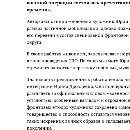
военной операции состоялась презентаци
времени».
Автор экспозиции – военный художник Юрий Си
рамках частичной мобилизации, однако позже
его перевели в состав специальной фронтовой
округа.
В своих работах живописец запечатлевает пор
в зоне проведения СВО. По словам самого Юри
стремился вложить энергетику героизма, мужес
Значимость представленных работ оценила д
интеграции Ирина Дрозденко. Она подчеркну
разглядеть за официальным словом «военносл
усталостью, особенным взглядом и огромной 
фронтовых этюдах художника сохранено самое 
товарищество и способность оставаться челов
таких искренних личных образов и складывае
поколений.