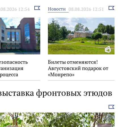
Выбрать
Выбрать
Новости
.08.2026 12:54
08.08.2026 12:51
новость
новость
езопасность
Билеты отменяются!
ганизация
Августовский подарок от
роцесса
«Монрепо»
 выставка фронтовых этюдов
Выбрать
новость