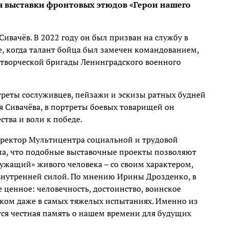
я выставки фронтовых этюдов «Герои нашего
вачёв. В 2022 году он был призван на службу в
, когда талант бойца был замечен командованием,
 творческой бригады Ленинградского военного
треты сослуживцев, пейзажи и эскизы ратных будней
я Сивачёва, в портреты боевых товарищей он
тва и воли к победе.
иректор Мультицентра социальной и трудовой
ла, что подобные выставочные проекты позволяют
ужащий» живого человека – со своим характером,
внутренней силой. По мнению Ирины Дрозденко, в
ценное: человечность, достоинство, воинское
еком даже в самых тяжелых испытаниях. Именно из
тся честная память о нашем времени для будущих