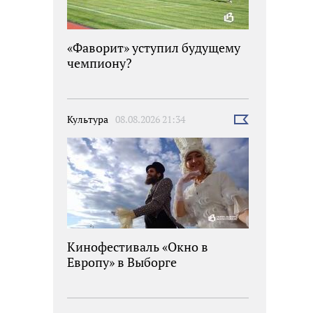
«Фаворит» уступил будущему
чемпиону?
Культура
08.08.2026 21:34
Выбрать
новость
Кинофестиваль «Окно в
Европу» в Выборге