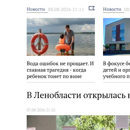
Выбрать
Новости
Новости
08.08.2026 21:11
08
новость
Вода ошибок не прощает. И
В фокусе б
главная трагедия - когда
детей и ор
ребенок тонет по вине
учебного п
взрослых
В Ленобласти открылась
07.08.2026 21:25