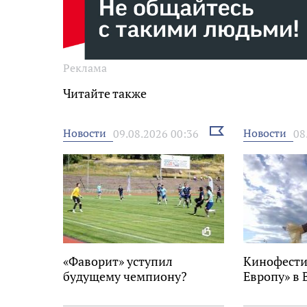
Реклама
Читайте также
Выбрать
Новости
Новости
09.08.2026 00:36
08
новость
«Фаворит» уступил
Кинофести
будущему чемпиону?
Европу» в 