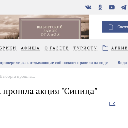
В
Одноклассники
YouTube
Тел
контакте
Свеж
БРИКИ
АФИША
О ГАЗЕТЕ
ТУРИСТУ
АРХИ
проверили, как отдыхающие соблюдают правила на воде
Вода 
 Выборга прошла...
а прошла акция "Синица"
Выбрать
новость