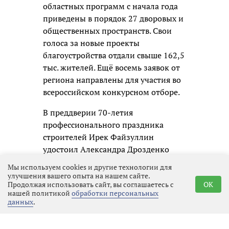
областных программ с начала года
приведены в порядок 27 дворовых и
общественных пространств. Свои
голоса за новые проекты
благоустройства отдали свыше 162,5
тыс. жителей. Ещё восемь заявок от
региона направлены для участия во
всероссийском конкурсном отборе.
В преддверии 70-летия
профессионального праздника
строителей Ирек Файзуллин
удостоил Александра Дрозденко
ведомственным знаком отличия.
Мы используем cookies и другие технологии для
Как отметил губернатор, эта награда
улучшения вашего опыта на нашем сайте.
Продолжая использовать сайт, вы соглашаетесь с
OK
стала заслуженным признанием
нашей политикой
обработки персональных
работы всей строительной команды
данных
.
Ленинградской области.