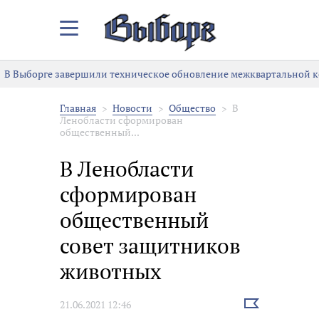
Закрыть/
Открыть
меню
В Выборге завершили техническое обновление межквартальной к
Главная
Новости
Общество
В
Ленобласти сформирован
общественный...
В Ленобласти
сформирован
общественный
совет защитников
животных
Выбрать
21.06.2021 12:46
новость