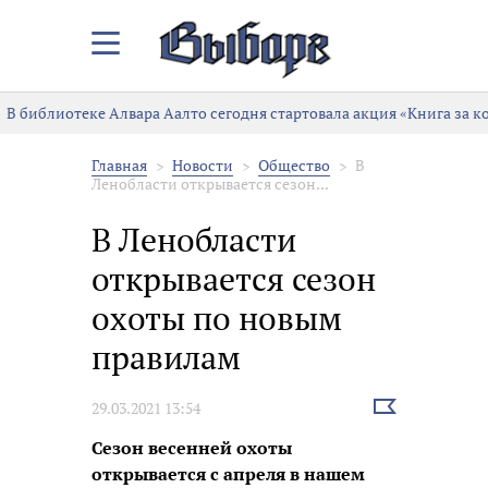
Закрыть/
Открыть
меню
В библиотеке Алвара Аалто сегодня стартовала акция «Книга за к
Главная
Новости
Общество
В
Ленобласти открывается сезон...
В Ленобласти
открывается сезон
охоты по новым
правилам
Выбрать
29.03.2021 13:54
новость
Сезон весенней охоты
открывается с апреля в нашем