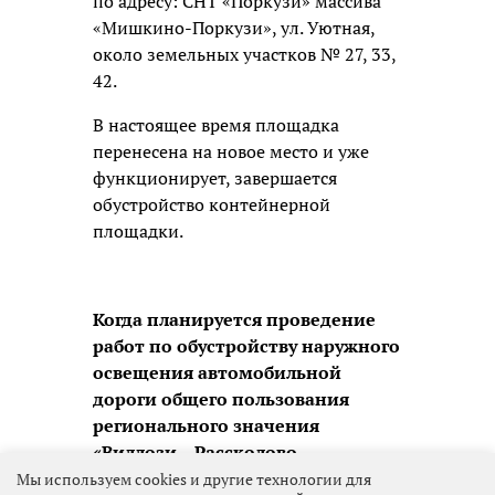
по адресу: СНТ «Поркузи» массива
«Мишкино-Поркузи», ул. Уютная,
около земельных участков № 27, 33,
42.
В настоящее время площадка
перенесена на новое место и уже
функционирует, завершается
обустройство контейнерной
площадки.
Когда планируется проведение
работ по обустройству наружного
освещения автомобильной
дороги общего пользования
регионального значения
«Виллози – Рассколово –
Аропаккузи с подъездами к дер.
Мы используем cookies и другие технологии для