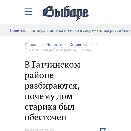
Закрыть/
Открыть
меню
Советская кинофантастика и её эхо в современном российском
Главная
Новости
Общество
В
Гатчинском районе разбираются,...
В Гатчинском
районе
разбираются,
почему дом
старика был
обесточен
Выбрать
09.02.2023 17:32