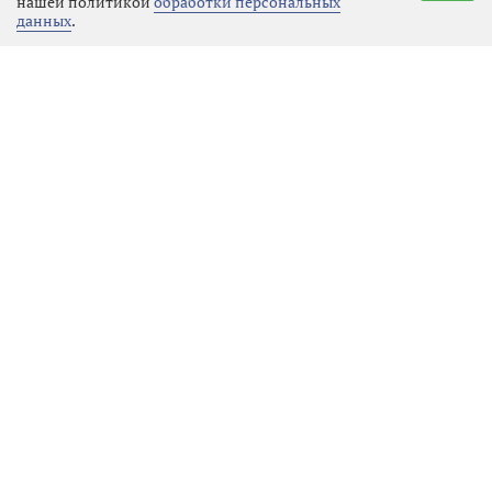
нашей политикой
обработки персональных
работы всей строительной команды
данных
.
Ленинградской области.
Реклама
Последние новости
Культура
09.08.2026 17:54
Выбрать
новость