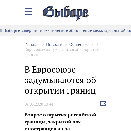
Закрыть/
Открыть
меню
В Выборге завершили техническое обновление межквартальной к
Главная
Новости
Общество
В
Евросоюзе задумываются об открытии
границ
В Евросоюзе
задумываются об
открытии границ
Выбрать
07.05.2020 10:41
новость
Вопрос открытия российской
границы, закрытой для
иностранцев из-за