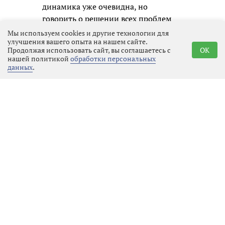
динамика уже очевидна, но
говорить о решении всех проблем
преждевременно.
Мы используем cookies и другие технологии для
улучшения вашего опыта на нашем сайте.
Продолжая использовать сайт, вы соглашаетесь с
OK
нашей политикой
обработки персональных
данных
.
Реклама
Последние новости
Местное время
07.08.2026 01:23
Выбрать
новость