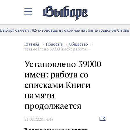
Закрыть/
Открыть
меню
Выборг отметит 82-ю годовщину окончания Ленинградской битвы
Главная
Новости
Общество
Установлено 39000 имен: работа...
Установлено 39000
имен: работа со
списками Книги
памяти
продолжается
Выбрать
21.08.2020 14:49
новость
В последние годы в нашем