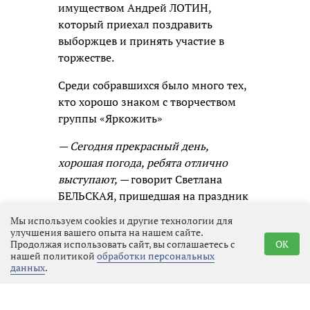
имуществом Андрей ЛОТИН,
который приехал поздравить
выборжцев и принять участие в
торжестве.
Среди собравшихся было много тех,
кто хорошо знаком с творчеством
группы «Яркожить»
— Сегодня прекрасный день,
хорошая погода, ребята отлично
выступают, —
говорит Светлана
БЕЛЬСКАЯ, пришедшая на праздник
вместе с мужем
. — Мы давно
Мы используем cookies и другие технологии для
знакомы с творчеством группы и
улучшения вашего опыта на нашем сайте.
Продолжая использовать сайт, вы соглашаетесь с
OK
пришли специально их послушать.
нашей политикой
обработки персональных
Про праздник области, конечно,
данных
.
знаем. Рады, что в этот день всё
совпало…