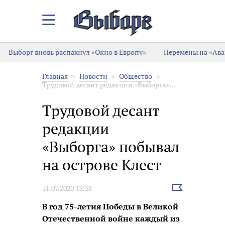
Закрыть/
Открыть
меню
Выборг вновь распахнул «Окно в Европу»
Перемены на «Аван
Главная
Новости
Общество
Трудовой десант редакции «Выборга»...
Трудовой десант
редакции
«Выборга» побывал
на острове Клест
Выбрать
31.07.2020 13:38
новость
В год 75-летия Победы в Великой
Отечественной войне каждый из