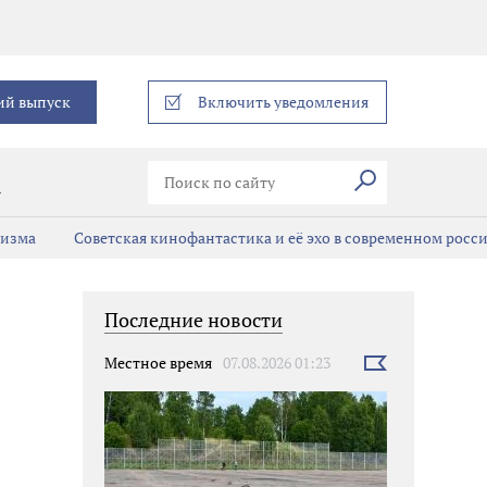
еграм
ий выпуск
Включить уведомления
Искать
В
мизма
Советская кинофантастика и её эхо в современном росс
Последние новости
Местное время
07.08.2026 01:23
Выбрать
новость