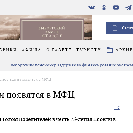
В
Одноклассники
YouTube
Тел
контакте
Свеж
БРИКИ
АФИША
О ГАЗЕТЕ
ТУРИСТУ
АРХИ
Выборгский пенсионер задержан за финансирование экстре
спозиции появятся в МФЦ
и появятся в МФЦ
Выбрать
новость
н Годом Победителей в честь 75-летия Победы в