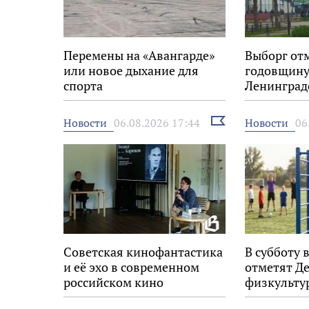
Перемены на «Авангарде»
Выборг от
или новое дыхание для
годовщину
спорта
Ленинград
Выбрать
Новости
Новости
06.08.2026 17:44
06
новость
Советская кинофантастика
В субботу 
и её эхо в современном
отметят Д
российском кино
физкульту