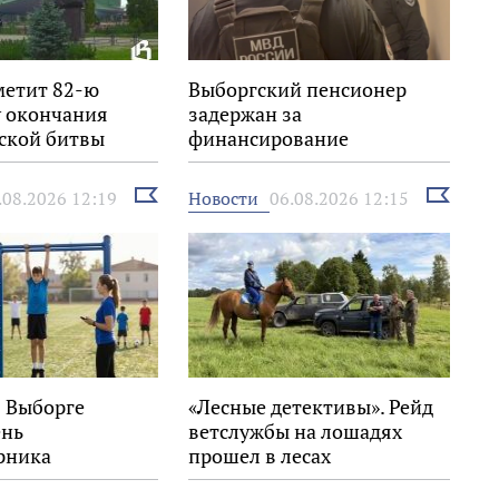
метит 82-ю
Выборгский пенсионер
 окончания
задержан за
ской битвы
финансирование
экстремизма
Выбрать
Выбрать
Новости
.08.2026 12:19
06.08.2026 12:15
новость
новость
в Выборге
«Лесные детективы». Рейд
ень
ветслужбы на лошадях
рника
прошел в лесах
Выборгского района