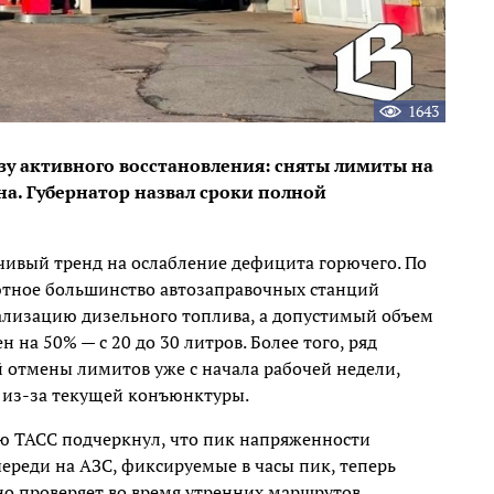
1643
зу активного восстановления: сняты лимиты на
а. Губернатор назвал сроки полной
чивый тренд на ослабление дефицита горючего. По
ютное большинство автозаправочных станций
ализацию дизельного топлива, а допустимый объем
 на 50% — с 20 до 30 литров. Более того, ряд
 отмены лимитов уже с начала рабочей недели,
 из-за текущей конъюнктуры.
ью ТАСС подчеркнул, что пик напряженности
череди на АЗС, фиксируемые в часы пик, теперь
но проверяет во время утренних маршрутов.