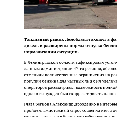
Топливный рынок Ленобласти входит в фа
дизель и расширены нормы отпуска бензин
нормализации ситуации.
В Ленинградской области зафиксирован устой
данным администрации 47-го региона, абсол
отменили количественные ограничения на ре
покупки бензина для частных лиц был увеличен
операторов рассматривал возможность полной
однако вынужден был скорректировать планы
Глава региона Александр Дрозденко в интерв
пройден: ажиотажный спрос сошел на нет, а о
отсутствуют даже в будни, что губернатор лич