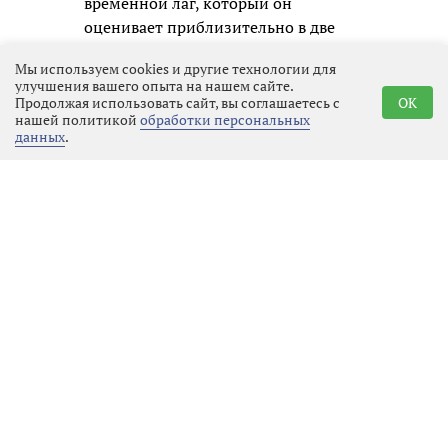
временной лаг, который он
оценивает приблизительно в две
недели. Пока же рынок находится в
Мы используем cookies и другие технологии для
переходной стадии, где позитивная
улучшения вашего опыта на нашем сайте.
динамика уже очевидна, но
Продолжая использовать сайт, вы соглашаетесь с
OK
нашей политикой
обработки персональных
говорить о решении всех проблем
данных
.
преждевременно.
Реклама
Последние новости