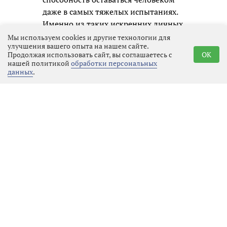
даже в самых тяжелых испытаниях.
Именно из таких искренних личных
образов и складывается честная
Мы используем cookies и другие технологии для
улучшения вашего опыта на нашем сайте.
память о нашем времени для
Продолжая использовать сайт, вы соглашаетесь с
OK
будущих поколений.
нашей политикой
обработки персональных
данных
.
Реклама
Последние новости
Культура
08.08.2026 21:34
Выбрать