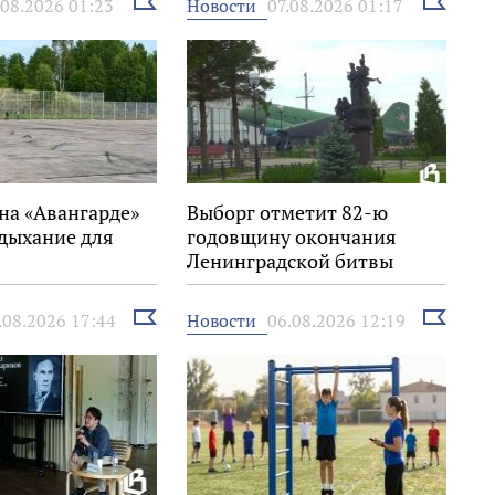
Выбрать
Выбрать
Новости
.08.2026 01:23
07.08.2026 01:17
новость
новость
на «Авангарде»
Выборг отметит 82-ю
дыхание для
годовщину окончания
Ленинградской битвы
Выбрать
Выбрать
Новости
.08.2026 17:44
06.08.2026 12:19
новость
новость