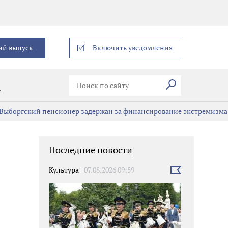
еграм
ий выпуск
Включить уведомления
Искать
В
Выборгский пенсионер задержан за финансирование экстремизма
Последние новости
Культура
07.08.2026 09:59
Выбрать
новость