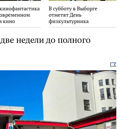
 кинофантастика
В субботу в Выборге
 современном
отметят День
м кино
физкультурника
 две недели до полного
Выбрать
новость