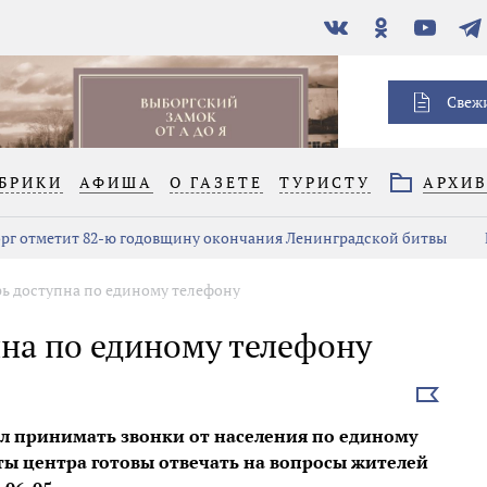
В
Одноклассники
YouTube
Тел
контакте
Свеж
БРИКИ
АФИША
О ГАЗЕТЕ
ТУРИСТУ
АРХИ
рг отметит 82-ю годовщину окончания Ленинградской битвы
ь доступна по единому телефону
пна по единому телефону
Выбрать
новость
л принимать звонки от населения по единому
ты центра готовы отвечать на вопросы жителей