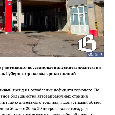
2143
зу активного восстановления: сняты лимиты на
а. Губернатор назвал сроки полной
чивый тренд на ослабление дефицита горючего. По
ютное большинство автозаправочных станций
ализацию дизельного топлива, а допустимый объем
 на 50% — с 20 до 30 литров. Более того, ряд
 отмены лимитов уже с начала рабочей недели,