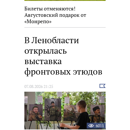
Билеты отменяются!
Августовский подарок от
«Монрепо»
В Ленобласти
открылась
выставка
фронтовых этюдов
Выбрать
07.08.2026 21:25
новость
6011